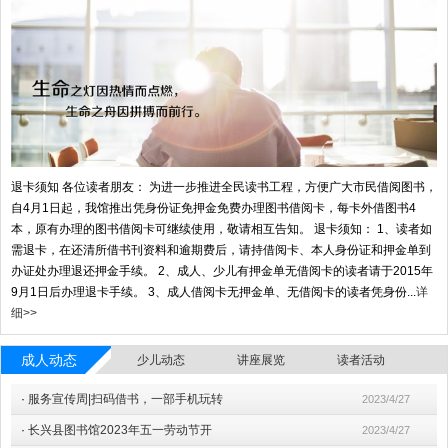
退卡须知 各位读者朋友： 为进一步推进全民读书工程，方便广大市民借阅图书，
自4月1日起，我馆推出凭身份证免押金免费办理图书借阅卡，每卡外借图书4
本，原有办理的图书借阅卡可继续使用，敬请相互告知。 退卡须知： 1、读者如
需退卡，在还清所借书刊资料和逾期费后，请持借阅卡、本人身份证和押金单到
办证处办理退还押金手续。 2、成人、少儿有押金单无借阅卡的读者请于2015年
9月1日后办理退卡手续。 3、成人借阅卡无押金单、无借阅卡的读者凭身份...
详
细>>
成人动态
少儿动态
讲座展览
读者活动
·
服务宣传周|扫码借书，一部手机玩转
2023/4/27
·
长兴县图书馆2023年五一劳动节开
2023/4/27