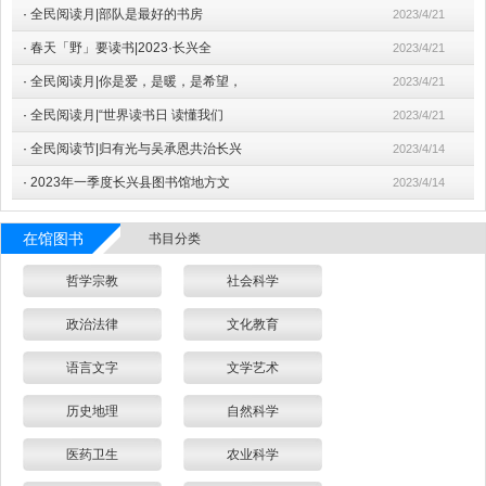
·
全民阅读月|部队是最好的书房
2023/4/21
·
春天「野」要读书|2023·长兴全
2023/4/21
·
全民阅读月|你是爱，是暖，是希望，
2023/4/21
·
全民阅读月|“世界读书日 读懂我们
2023/4/21
·
全民阅读节|归有光与吴承恩共治长兴
2023/4/14
·
2023年一季度长兴县图书馆地方文
2023/4/14
在馆图书
书目分类
哲学宗教
社会科学
政治法律
文化教育
语言文字
文学艺术
历史地理
自然科学
医药卫生
农业科学