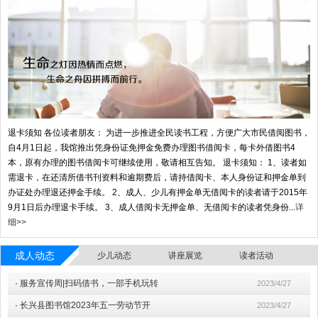
退卡须知 各位读者朋友： 为进一步推进全民读书工程，方便广大市民借阅图书，
自4月1日起，我馆推出凭身份证免押金免费办理图书借阅卡，每卡外借图书4
本，原有办理的图书借阅卡可继续使用，敬请相互告知。 退卡须知： 1、读者如
需退卡，在还清所借书刊资料和逾期费后，请持借阅卡、本人身份证和押金单到
办证处办理退还押金手续。 2、成人、少儿有押金单无借阅卡的读者请于2015年
9月1日后办理退卡手续。 3、成人借阅卡无押金单、无借阅卡的读者凭身份...
详
细>>
成人动态
少儿动态
讲座展览
读者活动
·
服务宣传周|扫码借书，一部手机玩转
2023/4/27
·
长兴县图书馆2023年五一劳动节开
2023/4/27