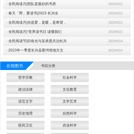
·
全民阅读月|部队是最好的书房
2023/4/21
·
春天「野」要读书|2023·长兴全
2023/4/21
·
全民阅读月|你是爱，是暖，是希望，
2023/4/21
·
全民阅读月|“世界读书日 读懂我们
2023/4/21
·
全民阅读节|归有光与吴承恩共治长兴
2023/4/14
·
2023年一季度长兴县图书馆地方文
2023/4/14
在馆图书
书目分类
哲学宗教
社会科学
政治法律
文化教育
语言文字
文学艺术
历史地理
自然科学
医药卫生
农业科学