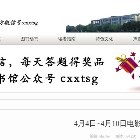
态
图书动态
读者指南
特色文化
声
4月4日~4月10日电
编辑:
shenhe
阅读:
5942次