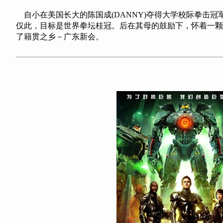
自小在美国长大的陈国成(DANNY)夺得大学校际拳击冠
仅此，目标是世界拳坛桂冠。后在其母的鼓励下，怀着一颗
了籍贯之乡－广东新会。