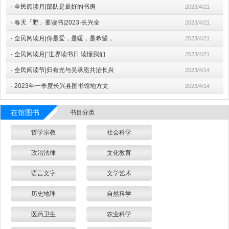
·
全民阅读月|部队是最好的书房
2023/4/21
·
春天「野」要读书|2023·长兴全
2023/4/21
·
全民阅读月|你是爱，是暖，是希望，
2023/4/21
·
全民阅读月|“世界读书日 读懂我们
2023/4/21
·
全民阅读节|归有光与吴承恩共治长兴
2023/4/14
·
2023年一季度长兴县图书馆地方文
2023/4/14
在馆图书
书目分类
哲学宗教
社会科学
政治法律
文化教育
语言文字
文学艺术
历史地理
自然科学
医药卫生
农业科学