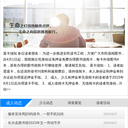
退卡须知 各位读者朋友： 为进一步推进全民读书工程，方便广大市民借阅图书，
自4月1日起，我馆推出凭身份证免押金免费办理图书借阅卡，每卡外借图书4
本，原有办理的图书借阅卡可继续使用，敬请相互告知。 退卡须知： 1、读者如
需退卡，在还清所借书刊资料和逾期费后，请持借阅卡、本人身份证和押金单到
办证处办理退还押金手续。 2、成人、少儿有押金单无借阅卡的读者请于2015年
9月1日后办理退卡手续。 3、成人借阅卡无押金单、无借阅卡的读者凭身份...
详
细>>
成人动态
少儿动态
讲座展览
读者活动
·
服务宣传周|扫码借书，一部手机玩转
2023/4/27
·
长兴县图书馆2023年五一劳动节开
2023/4/27